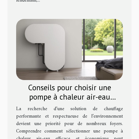
lendemain,...
Conseils pour choisir une
pompe à chaleur air-eau
efficace et économique
La recherche d’une solution de chauffage
performante et respectueuse de l’environnement
devient une priorité pour de nombreux foyers.
Comprendre comment sélectionner une pompe à
chaleur air-eau efficace et économique peut