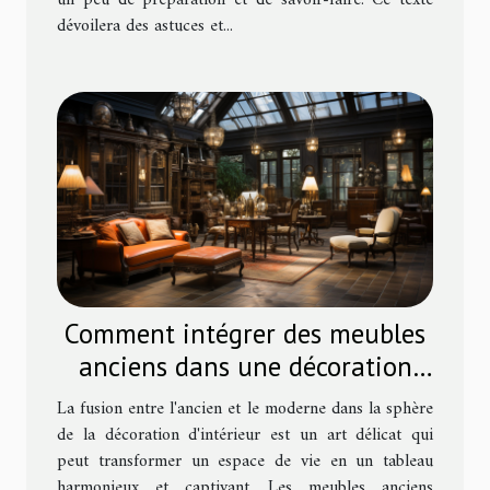
un peu de préparation et de savoir-faire. Ce texte
dévoilera des astuces et...
Comment intégrer des meubles
anciens dans une décoration
moderne
La fusion entre l'ancien et le moderne dans la sphère
de la décoration d'intérieur est un art délicat qui
peut transformer un espace de vie en un tableau
harmonieux et captivant. Les meubles anciens