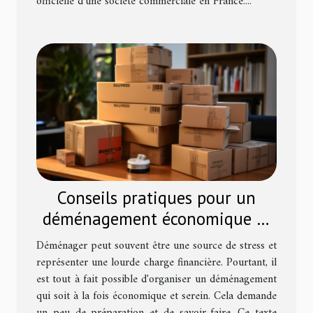
officielle d'une société commerciale en France....
Conseils pratiques pour un
déménagement économique et
sans stress
Déménager peut souvent être une source de stress et
représenter une lourde charge financière. Pourtant, il
est tout à fait possible d'organiser un déménagement
qui soit à la fois économique et serein. Cela demande