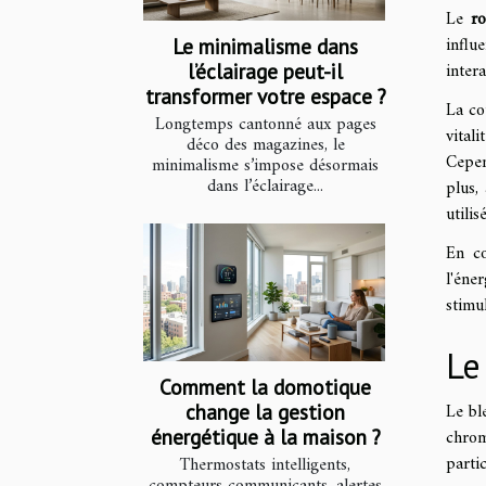
Le
r
influ
Le minimalisme dans
inter
l’éclairage peut-il
transformer votre espace ?
La co
Longtemps cantonné aux pages
vital
déco des magazines, le
Cepen
minimalisme s’impose désormais
dans l’éclairage...
plus,
utili
En co
l'éne
stimu
Le
Comment la domotique
Le bl
change la gestion
énergétique à la maison ?
chrom
partic
Thermostats intelligents,
compteurs communicants, alertes