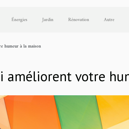
Énergies
Jardin
Rénovation
Autre
tre humeur à la maison
ui améliorent votre hu