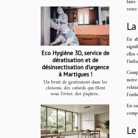
faire
votre
La
En ab
signi
Eco Hygiène 3D, service de
elles
dératisation et de
l'infl
désinsectisation d'urgence
Compr
à Martigues !
notre
Un bruit de grattement dans les
relax
cloisons, des cafards qui filent
sous l'évier, des piqûres...
l'ent
En ou
compt
Le