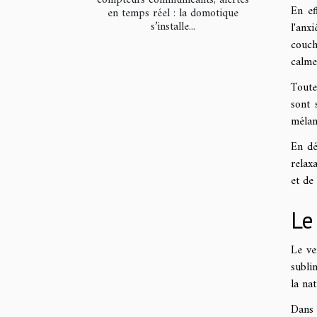
En ef
en temps réel : la domotique
s’installe...
l'anx
couch
calme 
Toute
sont 
mélan
En dé
relax
et de
Le
Le ve
subli
la na
Dans 