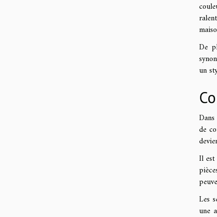
coule
ralen
maiso
De pl
synon
un st
Co
Dans 
de co
devie
Il es
pièce
peuve
Les s
une a