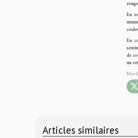
rouge
En ou
minim
coule
En co
senti
de co
un re
Mardi
Articles similaires